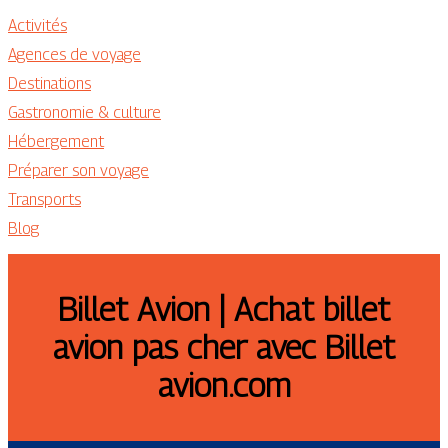
Activités
Agences de voyage
Destinations
Gastronomie & culture
Hébergement
Préparer son voyage
Transports
Blog
Billet Avion | Achat billet
avion pas cher avec Billet
avion.com