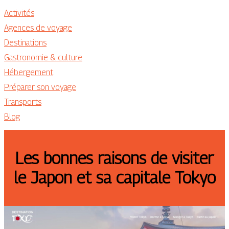
Activités
Agences de voyage
Destinations
Gastronomie & culture
Hébergement
Préparer son voyage
Transports
Blog
Les bonnes raisons de visiter
le Japon et sa capitale Tokyo