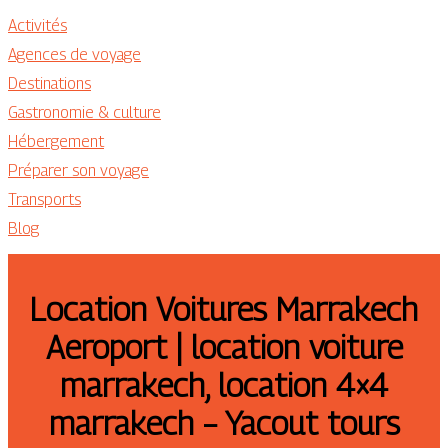
Activités
Agences de voyage
Destinations
Gastronomie & culture
Hébergement
Préparer son voyage
Transports
Blog
Location Voitures Marrakech
Aeroport | location voiture
marrakech, location 4×4
marrakech – Yacout tours