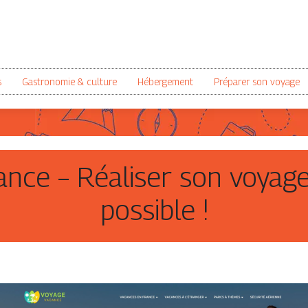
s
Gastronomie & culture
Hébergement
Préparer son voyage
nce – Réaliser son voyage 
possible !