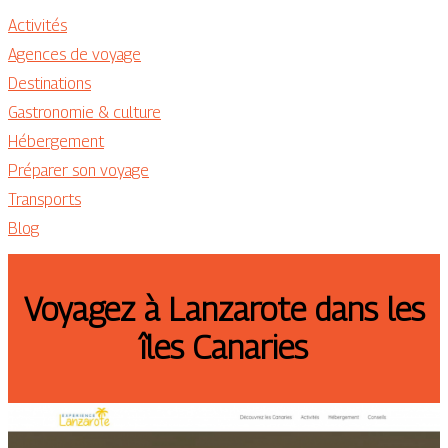
Activités
Agences de voyage
Destinations
Gastronomie & culture
Hébergement
Préparer son voyage
Transports
Blog
Voyagez à Lanzarote dans les
îles Canaries