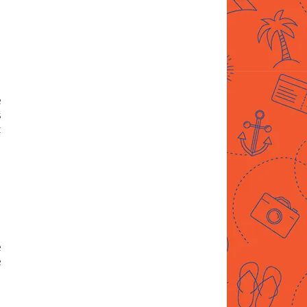
e
s
t
e
e