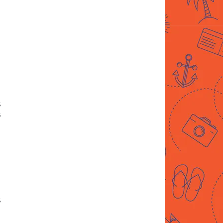
n
n
s
s
s
i