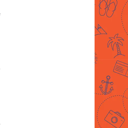
e
,
à
,
r